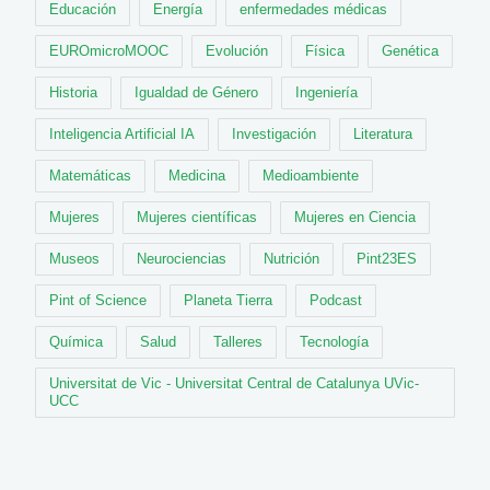
Educación
Energía
enfermedades médicas
EUROmicroMOOC
Evolución
Física
Genética
Historia
Igualdad de Género
Ingeniería
Inteligencia Artificial IA
Investigación
Literatura
Matemáticas
Medicina
Medioambiente
Mujeres
Mujeres científicas
Mujeres en Ciencia
Museos
Neurociencias
Nutrición
Pint23ES
Pint of Science
Planeta Tierra
Podcast
Química
Salud
Talleres
Tecnología
Universitat de Vic - Universitat Central de Catalunya UVic-
UCC