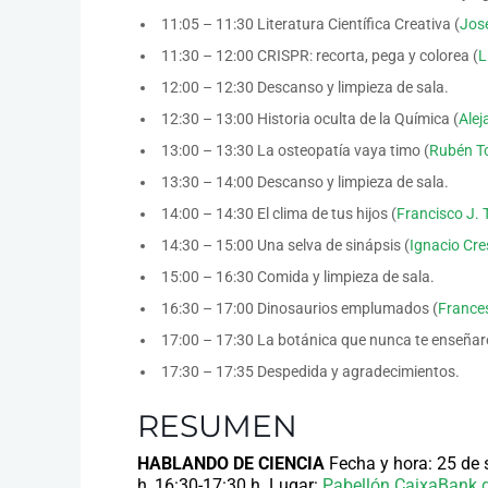
11:05 – 11:30 Literatura Científica Creativa (
Jos
11:30 – 12:00 CRISPR: recorta, pega y colorea (
L
12:00 – 12:30 Descanso y limpieza de sala.
12:30 – 13:00 Historia oculta de la Química (
Alej
13:00 – 13:30 La osteopatía vaya timo (
Rubén T
13:30 – 14:00 Descanso y limpieza de sala.
14:00 – 14:30 El clima de tus hijos (
Francisco J. 
14:30 – 15:00 Una selva de sinápsis (
Ignacio Cr
15:00 – 16:30 Comida y limpieza de sala.
16:30 – 17:00 Dinosaurios emplumados (
France
17:00 – 17:30 La botánica que nunca te enseñar
17:30 – 17:35 Despedida y agradecimientos.
RESUMEN
HABLANDO DE CIENCIA
Fecha y hora:
25 de s
h, 16:30-17:30 h.
Lugar:
Pabellón CaixaBank d