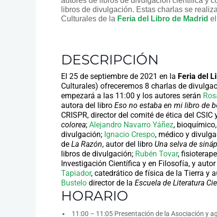
autores de libros de divulgación científica y
libros de divulgación. Estas charlas se real
Culturales de la
Feria del Libro de Madrid
el
DESCRIPCIÓN
El 25 de septiembre de 2021 en la
Feria del L
Culturales) ofreceremos 8 charlas de divulgaci
empezará a las 11:00 y los autores serán
Ros
autora del libro
Eso no estaba en mi libro de b
CRISPR, director del comité de ética del CSIC y
colorea
;
Alejandro Navarro Yáñez
, bioquímico
divulgación;
Ignacio Crespo
, médico y divulga
de
La Razón
, autor del libro
Una selva de sináp
libros de divulgación;
Rubén Tovar
, fisiotera
Investigación Científica y en Filosofía, y autor
Tapiador
, catedrático de física de la Tierra y 
Bustelo
director de la
Escuela de Literatura Cie
HORARIO
11:00 – 11:05 Presentación de la Asociación y ag