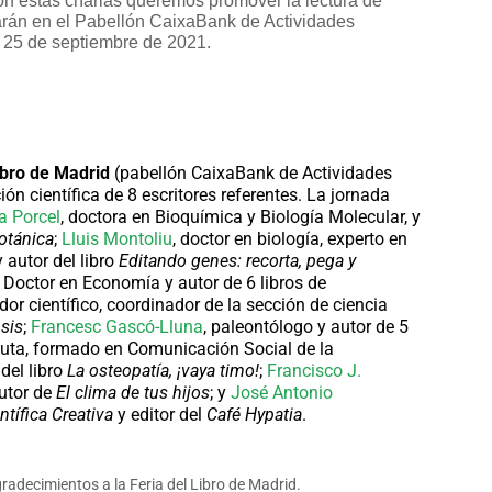
 con estas charlas queremos promover la lectura de
izarán en el Pabellón CaixaBank de Actividades
 25 de septiembre de 2021.
ibro de Madrid
(pabellón CaixaBank de Actividades
ón científica de 8 escritores referentes. La jornada
a Porcel
, doctora en Bioquímica y Biología Molecular, y
otánica
;
Lluis Montoliu
, doctor en biología, experto en
 autor del libro
Editando genes: recorta, pega y
, Doctor en Economía y autor de 6 libros de
dor científico, coordinador de la sección de ciencia
sis
;
Francesc Gascó-Lluna
, paleontólogo y autor de 5
peuta, formado en Comunicación Social de la
 del libro
La osteopatía, ¡vaya timo!
;
Francisco J.
autor de
El clima de tus hijos
; y
José Antonio
ntífica Creativa
y editor del
Café Hypatia
.
radecimientos a la Feria del Libro de Madrid.