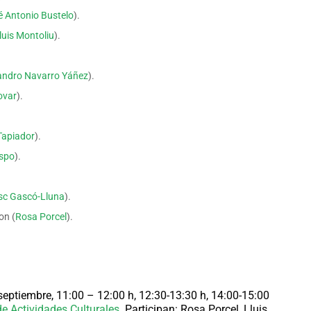
é Antonio Bustelo
).
luis Montoliu
).
andro Navarro Yáñez
).
ovar
).
Tapiador
).
espo
).
sc Gascó-Lluna
).
on (
Rosa Porcel
).
eptiembre, 11:00 – 12:00 h, 12:30-13:30 h, 14:00-15:00
e Actividades Culturales.
Participan:
Rosa Porcel, Lluis