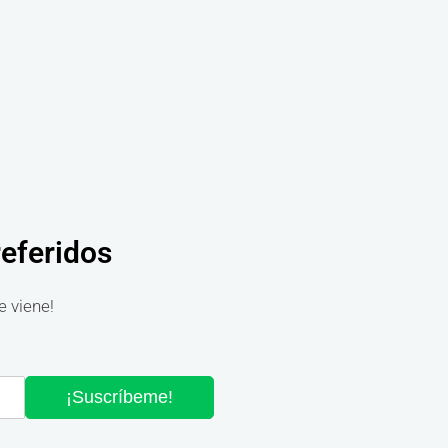
referidos
e viene!
¡Suscríbeme!