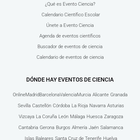
¿Qué es Evento Ciencia?
Calendario Científico Escolar
Únete a Evento Ciencia
Agenda de eventos científicos
Buscador de eventos de ciencia
Calendario de eventos de ciencia
DÓNDE HAY EVENTOS DE CIENCIA
Online
Madrid
Barcelona
Valencia
Murcia
Alicante
Granada
Sevilla
Castellón
Córdoba
La Rioja
Navarra
Asturias
Vizcaya
La Coruña
León
Málaga
Huesca
Zaragoza
Cantabria
Gerona
Burgos
Almería
Jaén
Salamanca
Islas Baleares
Santa Cruz de Tenerife
Huelva