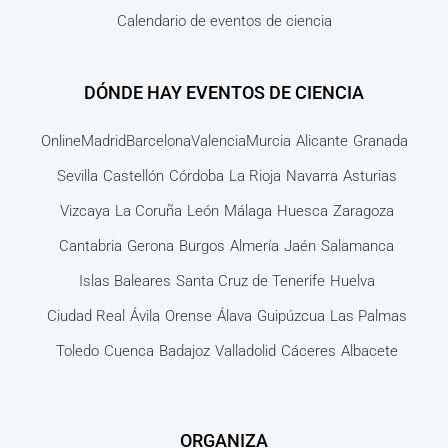
Calendario de eventos de ciencia
DÓNDE HAY EVENTOS DE CIENCIA
Online
Madrid
Barcelona
Valencia
Murcia
Alicante
Granada
Sevilla
Castellón
Córdoba
La Rioja
Navarra
Asturias
Vizcaya
La Coruña
León
Málaga
Huesca
Zaragoza
Cantabria
Gerona
Burgos
Almería
Jaén
Salamanca
Islas Baleares
Santa Cruz de Tenerife
Huelva
Ciudad Real
Ávila
Orense
Álava
Guipúzcua
Las Palmas
Toledo
Cuenca
Badajoz
Valladolid
Cáceres
Albacete
ORGANIZA