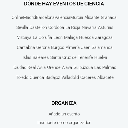
DÓNDE HAY EVENTOS DE CIENCIA
Online
Madrid
Barcelona
Valencia
Murcia
Alicante
Granada
Sevilla
Castellón
Córdoba
La Rioja
Navarra
Asturias
Vizcaya
La Coruña
León
Málaga
Huesca
Zaragoza
Cantabria
Gerona
Burgos
Almería
Jaén
Salamanca
Islas Baleares
Santa Cruz de Tenerife
Huelva
Ciudad Real
Ávila
Orense
Álava
Guipúzcua
Las Palmas
Toledo
Cuenca
Badajoz
Valladolid
Cáceres
Albacete
ORGANIZA
Añade un evento
Inscríbete como organizador