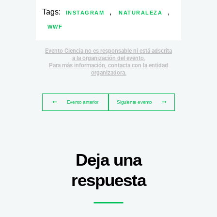
Tags:
,
,
INSTAGRAM
NATURALEZA
WWF
Evento Ciencia no es responsable ni está adscrita
a la organización del evento.
Para más información, contacta con la entidad
organizadora.
Evento anterior
Siguiente evento
Deja una
respuesta