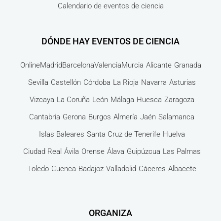
Calendario de eventos de ciencia
DÓNDE HAY EVENTOS DE CIENCIA
Online
Madrid
Barcelona
Valencia
Murcia
Alicante
Granada
Sevilla
Castellón
Córdoba
La Rioja
Navarra
Asturias
Vizcaya
La Coruña
León
Málaga
Huesca
Zaragoza
Cantabria
Gerona
Burgos
Almería
Jaén
Salamanca
Islas Baleares
Santa Cruz de Tenerife
Huelva
Ciudad Real
Ávila
Orense
Álava
Guipúzcua
Las Palmas
Toledo
Cuenca
Badajoz
Valladolid
Cáceres
Albacete
ORGANIZA