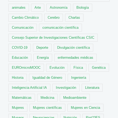
animales
Arte
Astronomía
Biología
Cambio Climático
Cerebro
Charlas
Comunicación
comunicación científica
Consejo Superior de Investigaciones Científicas CSIC
COVID-19
Deporte
Divulgación científica
Educación
Energía
enfermedades médicas
EUROmicroMOOC
Evolución
Física
Genética
Historia
Igualdad de Género
Ingeniería
Inteligencia Artificial IA
Investigación
Literatura
Matemáticas
Medicina
Medioambiente
Mujeres
Mujeres científicas
Mujeres en Ciencia
Museos
Neurociencias
Nutrición
Pint23ES