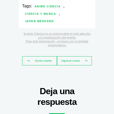
Tags:
,
ANIME CIENCIA
,
CIENCIA Y MANGA
JAPAN WEEKEND
Evento Ciencia no es responsable ni está adscrita
a la organización del evento.
Para más información, contacta con la entidad
organizadora.
Evento anterior
Siguiente evento
Deja una
respuesta