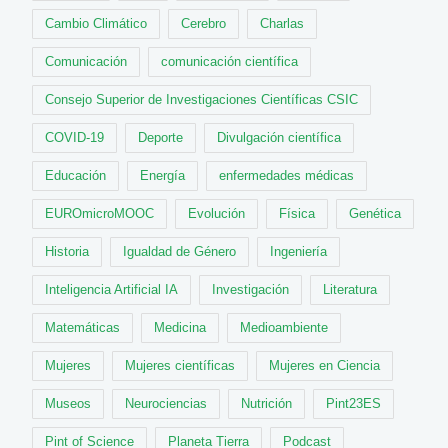
Cambio Climático
Cerebro
Charlas
Comunicación
comunicación científica
Consejo Superior de Investigaciones Científicas CSIC
COVID-19
Deporte
Divulgación científica
Educación
Energía
enfermedades médicas
EUROmicroMOOC
Evolución
Física
Genética
Historia
Igualdad de Género
Ingeniería
Inteligencia Artificial IA
Investigación
Literatura
Matemáticas
Medicina
Medioambiente
Mujeres
Mujeres científicas
Mujeres en Ciencia
Museos
Neurociencias
Nutrición
Pint23ES
Pint of Science
Planeta Tierra
Podcast