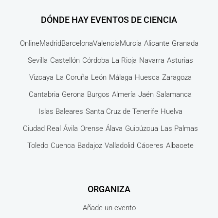
DÓNDE HAY EVENTOS DE CIENCIA
Online
Madrid
Barcelona
Valencia
Murcia
Alicante
Granada
Sevilla
Castellón
Córdoba
La Rioja
Navarra
Asturias
Vizcaya
La Coruña
León
Málaga
Huesca
Zaragoza
Cantabria
Gerona
Burgos
Almería
Jaén
Salamanca
Islas Baleares
Santa Cruz de Tenerife
Huelva
Ciudad Real
Ávila
Orense
Álava
Guipúzcua
Las Palmas
Toledo
Cuenca
Badajoz
Valladolid
Cáceres
Albacete
ORGANIZA
Añade un evento