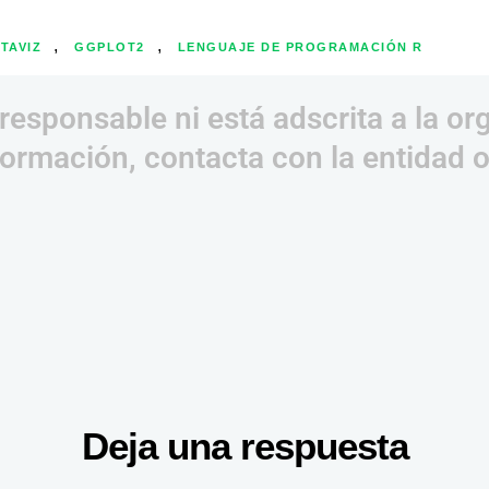
,
,
TAVIZ
GGPLOT2
LENGUAJE DE PROGRAMACIÓN R
responsable ni está adscrita a la or
ormación, contacta con la entidad 
Deja una respuesta