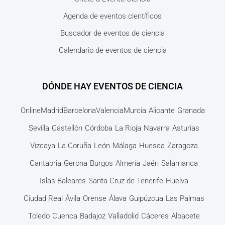
Agenda de eventos científicos
Buscador de eventos de ciencia
Calendario de eventos de ciencia
DÓNDE HAY EVENTOS DE CIENCIA
Online
Madrid
Barcelona
Valencia
Murcia
Alicante
Granada
Sevilla
Castellón
Córdoba
La Rioja
Navarra
Asturias
Vizcaya
La Coruña
León
Málaga
Huesca
Zaragoza
Cantabria
Gerona
Burgos
Almería
Jaén
Salamanca
Islas Baleares
Santa Cruz de Tenerife
Huelva
Ciudad Real
Ávila
Orense
Álava
Guipúzcua
Las Palmas
Toledo
Cuenca
Badajoz
Valladolid
Cáceres
Albacete