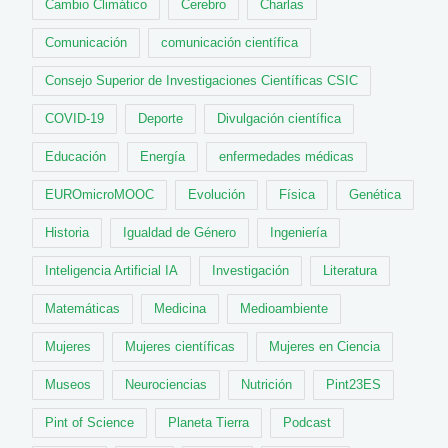
Cambio Climático
Cerebro
Charlas
Comunicación
comunicación científica
Consejo Superior de Investigaciones Científicas CSIC
COVID-19
Deporte
Divulgación científica
Educación
Energía
enfermedades médicas
EUROmicroMOOC
Evolución
Física
Genética
Historia
Igualdad de Género
Ingeniería
Inteligencia Artificial IA
Investigación
Literatura
Matemáticas
Medicina
Medioambiente
Mujeres
Mujeres científicas
Mujeres en Ciencia
Museos
Neurociencias
Nutrición
Pint23ES
Pint of Science
Planeta Tierra
Podcast