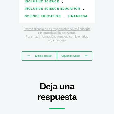
,
INCLUSIVE SCIENCE
,
INCLUSIVE SCIENCE EDUCATION
,
SCIENCE EDUCATION
UMANRESA
Evento Ciencia no es responsable ni está adscrita
a la organización del evento.
Para más información, contacta con la entidad
organizadora.
Evento anterior
Siguiente evento
Deja una
respuesta