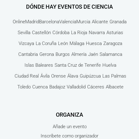
DÓNDE HAY EVENTOS DE CIENCIA
Online
Madrid
Barcelona
Valencia
Murcia
Alicante
Granada
Sevilla
Castellón
Córdoba
La Rioja
Navarra
Asturias
Vizcaya
La Coruña
León
Málaga
Huesca
Zaragoza
Cantabria
Gerona
Burgos
Almería
Jaén
Salamanca
Islas Baleares
Santa Cruz de Tenerife
Huelva
Ciudad Real
Ávila
Orense
Álava
Guipúzcua
Las Palmas
Toledo
Cuenca
Badajoz
Valladolid
Cáceres
Albacete
ORGANIZA
Añade un evento
Inscríbete como organizador