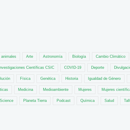
animales
Arte
Astronomía
Biología
Cambio Climático
Investigaciones Científicas CSIC
COVID-19
Deporte
Divulgaci
lución
Física
Genética
Historia
Igualdad de Género
ticas
Medicina
Medioambiente
Mujeres
Mujeres científi
 Science
Planeta Tierra
Podcast
Química
Salud
Tal