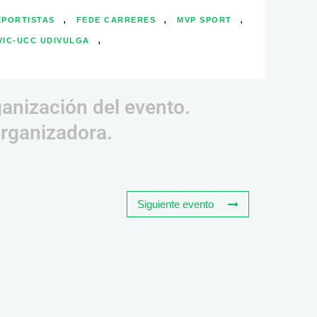
,
,
,
EPORTISTAS
FEDE CARRERES
MVP SPORT
,
VIC-UCC UDIVULGA
ganización del evento.
organizadora.
Siguiente evento