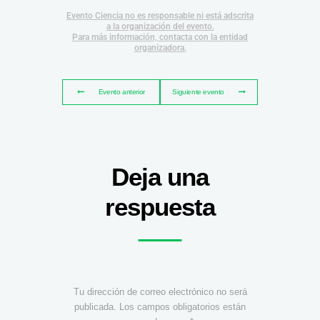
Evento Ciencia no es responsable ni está adscrita
a la organización del evento.
Para más información, contacta con la entidad
organizadora.
Evento anterior
Siguiente evento
Deja una
respuesta
Tu dirección de correo electrónico no será
publicada.
Los campos obligatorios están