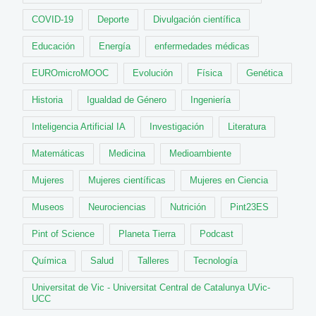
COVID-19
Deporte
Divulgación científica
Educación
Energía
enfermedades médicas
EUROmicroMOOC
Evolución
Física
Genética
Historia
Igualdad de Género
Ingeniería
Inteligencia Artificial IA
Investigación
Literatura
Matemáticas
Medicina
Medioambiente
Mujeres
Mujeres científicas
Mujeres en Ciencia
Museos
Neurociencias
Nutrición
Pint23ES
Pint of Science
Planeta Tierra
Podcast
Química
Salud
Talleres
Tecnología
Universitat de Vic - Universitat Central de Catalunya UVic-
UCC