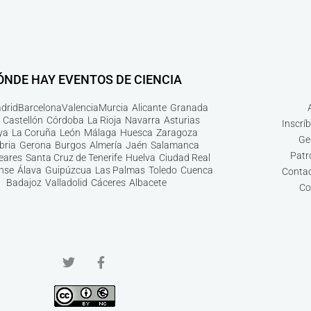
ÓNDE HAY EVENTOS DE CIENCIA
drid
Barcelona
Valencia
Murcia
Alicante
Granada
Castellón
Córdoba
La Rioja
Navarra
Asturias
Inscrí
ya
La Coruña
León
Málaga
Huesca
Zaragoza
Ge
bria
Gerona
Burgos
Almería
Jaén
Salamanca
Patr
leares
Santa Cruz de Tenerife
Huelva
Ciudad Real
nse
Álava
Guipúzcua
Las Palmas
Toledo
Cuenca
Contac
Badajoz
Valladolid
Cáceres
Albacete
Co