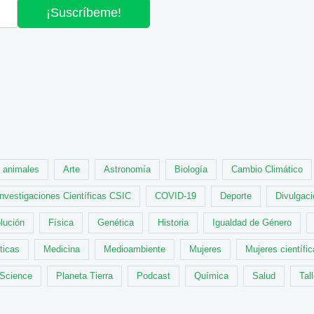
¡Suscríbeme!
animales
Arte
Astronomía
Biología
Cambio Climático
Investigaciones Científicas CSIC
COVID-19
Deporte
Divulgaci
lución
Física
Genética
Historia
Igualdad de Género
ticas
Medicina
Medioambiente
Mujeres
Mujeres científi
 Science
Planeta Tierra
Podcast
Química
Salud
Tal