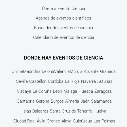
Únete a Evento Ciencia
Agenda de eventos científicos
Buscador de eventos de ciencia
Calendario de eventos de ciencia
DÓNDE HAY EVENTOS DE CIENCIA
Online
Madrid
Barcelona
Valencia
Murcia
Alicante
Granada
Sevilla
Castellón
Córdoba
La Rioja
Navarra
Asturias
Vizcaya
La Coruña
León
Málaga
Huesca
Zaragoza
Cantabria
Gerona
Burgos
Almería
Jaén
Salamanca
Islas Baleares
Santa Cruz de Tenerife
Huelva
Ciudad Real
Ávila
Orense
Álava
Guipúzcua
Las Palmas