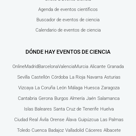
Agenda de eventos científicos
Buscador de eventos de ciencia
Calendario de eventos de ciencia
DÓNDE HAY EVENTOS DE CIENCIA
Online
Madrid
Barcelona
Valencia
Murcia
Alicante
Granada
Sevilla
Castellón
Córdoba
La Rioja
Navarra
Asturias
Vizcaya
La Coruña
León
Málaga
Huesca
Zaragoza
Cantabria
Gerona
Burgos
Almería
Jaén
Salamanca
Islas Baleares
Santa Cruz de Tenerife
Huelva
Ciudad Real
Ávila
Orense
Álava
Guipúzcua
Las Palmas
Toledo
Cuenca
Badajoz
Valladolid
Cáceres
Albacete