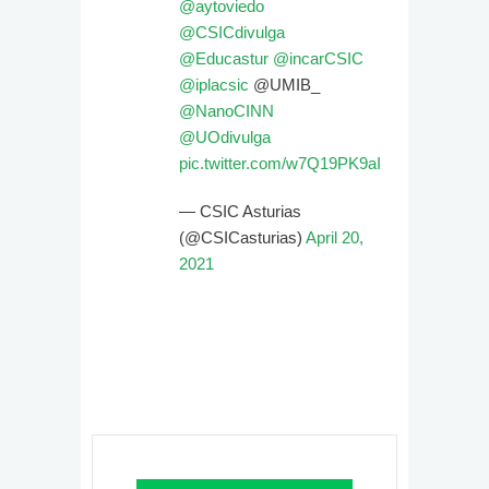
@aytoviedo
@CSICdivulga
@Educastur
@incarCSIC
@iplacsic
@UMIB_
@NanoCINN
@UOdivulga
pic.twitter.com/w7Q19PK9aI
— CSIC Asturias
(@CSICasturias)
April 20,
2021