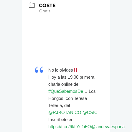
COSTE
Gratis
No lo olvides
Hoy a las 19:00 primera
charla online de
#QuéSabemosDe
… Los
Hongos, con Teresa
Tellería, del
@RJBOTANICO
@CSIC
Inscríbete en
https://t.co/6kIjYs1iFO
@lanuevaespana