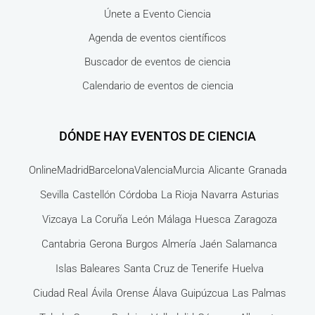
Únete a Evento Ciencia
Agenda de eventos científicos
Buscador de eventos de ciencia
Calendario de eventos de ciencia
DÓNDE HAY EVENTOS DE CIENCIA
Online
Madrid
Barcelona
Valencia
Murcia
Alicante
Granada
Sevilla
Castellón
Córdoba
La Rioja
Navarra
Asturias
Vizcaya
La Coruña
León
Málaga
Huesca
Zaragoza
Cantabria
Gerona
Burgos
Almería
Jaén
Salamanca
Islas Baleares
Santa Cruz de Tenerife
Huelva
Ciudad Real
Ávila
Orense
Álava
Guipúzcua
Las Palmas