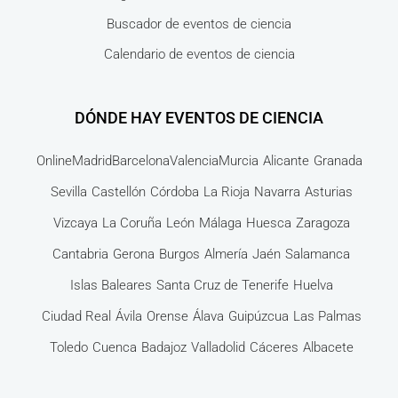
Buscador de eventos de ciencia
Calendario de eventos de ciencia
DÓNDE HAY EVENTOS DE CIENCIA
Online
Madrid
Barcelona
Valencia
Murcia
Alicante
Granada
Sevilla
Castellón
Córdoba
La Rioja
Navarra
Asturias
Vizcaya
La Coruña
León
Málaga
Huesca
Zaragoza
Cantabria
Gerona
Burgos
Almería
Jaén
Salamanca
Islas Baleares
Santa Cruz de Tenerife
Huelva
Ciudad Real
Ávila
Orense
Álava
Guipúzcua
Las Palmas
Toledo
Cuenca
Badajoz
Valladolid
Cáceres
Albacete