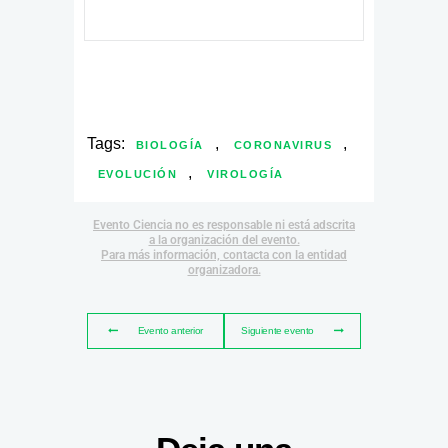
Tags:
,
,
BIOLOGÍA
CORONAVIRUS
,
EVOLUCIÓN
VIROLOGÍA
Evento Ciencia no es responsable ni está adscrita
a la organización del evento.
Para más información, contacta con la entidad
organizadora.
Evento anterior
Siguiente evento