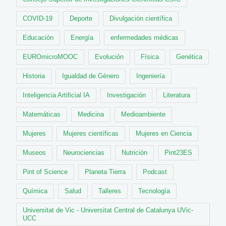
COVID-19
Deporte
Divulgación científica
Educación
Energía
enfermedades médicas
EUROmicroMOOC
Evolución
Física
Genética
Historia
Igualdad de Género
Ingeniería
Inteligencia Artificial IA
Investigación
Literatura
Matemáticas
Medicina
Medioambiente
Mujeres
Mujeres científicas
Mujeres en Ciencia
Museos
Neurociencias
Nutrición
Pint23ES
Pint of Science
Planeta Tierra
Podcast
Química
Salud
Talleres
Tecnología
Universitat de Vic - Universitat Central de Catalunya UVic-
UCC