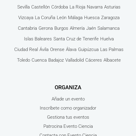
Sevilla
Castellón
Córdoba
La Rioja
Navarra
Asturias
Vizcaya
La Coruña
León
Málaga
Huesca
Zaragoza
Cantabria
Gerona
Burgos
Almería
Jaén
Salamanca
Islas Baleares
Santa Cruz de Tenerife
Huelva
Ciudad Real
Ávila
Orense
Álava
Guipúzcua
Las Palmas
Toledo
Cuenca
Badajoz
Valladolid
Cáceres
Albacete
ORGANIZA
Añade un evento
Inscríbete como organizador
Gestiona tus eventos
Patrocina Evento Ciencia
Contacta con Evento Ciencia