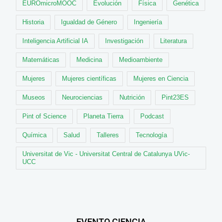
EUROmicroMOOC
Evolución
Física
Genética
Historia
Igualdad de Género
Ingeniería
Inteligencia Artificial IA
Investigación
Literatura
Matemáticas
Medicina
Medioambiente
Mujeres
Mujeres científicas
Mujeres en Ciencia
Museos
Neurociencias
Nutrición
Pint23ES
Pint of Science
Planeta Tierra
Podcast
Química
Salud
Talleres
Tecnología
Universitat de Vic - Universitat Central de Catalunya UVic-
UCC
EVENTO CIENCIA