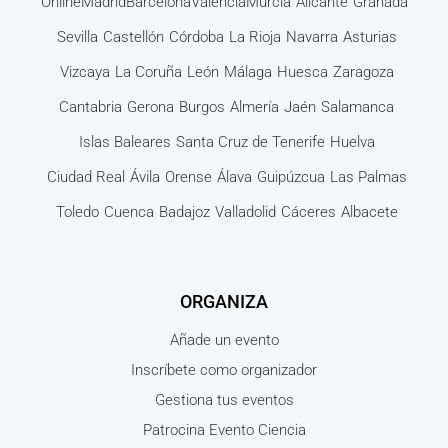
Online
Madrid
Barcelona
Valencia
Murcia
Alicante
Granada
Sevilla
Castellón
Córdoba
La Rioja
Navarra
Asturias
Vizcaya
La Coruña
León
Málaga
Huesca
Zaragoza
Cantabria
Gerona
Burgos
Almería
Jaén
Salamanca
Islas Baleares
Santa Cruz de Tenerife
Huelva
Ciudad Real
Ávila
Orense
Álava
Guipúzcua
Las Palmas
Toledo
Cuenca
Badajoz
Valladolid
Cáceres
Albacete
ORGANIZA
Añade un evento
Inscríbete como organizador
Gestiona tus eventos
Patrocina Evento Ciencia