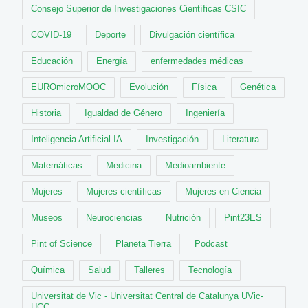
Consejo Superior de Investigaciones Científicas CSIC
COVID-19
Deporte
Divulgación científica
Educación
Energía
enfermedades médicas
EUROmicroMOOC
Evolución
Física
Genética
Historia
Igualdad de Género
Ingeniería
Inteligencia Artificial IA
Investigación
Literatura
Matemáticas
Medicina
Medioambiente
Mujeres
Mujeres científicas
Mujeres en Ciencia
Museos
Neurociencias
Nutrición
Pint23ES
Pint of Science
Planeta Tierra
Podcast
Química
Salud
Talleres
Tecnología
Universitat de Vic - Universitat Central de Catalunya UVic-
UCC