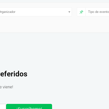
rganizador
Tipo de evento
referidos
e viene!