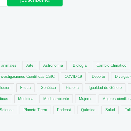
¡Suscríbeme!
animales
Arte
Astronomía
Biología
Cambio Climático
Investigaciones Científicas CSIC
COVID-19
Deporte
Divulgaci
lución
Física
Genética
Historia
Igualdad de Género
ticas
Medicina
Medioambiente
Mujeres
Mujeres científi
 Science
Planeta Tierra
Podcast
Química
Salud
Tal