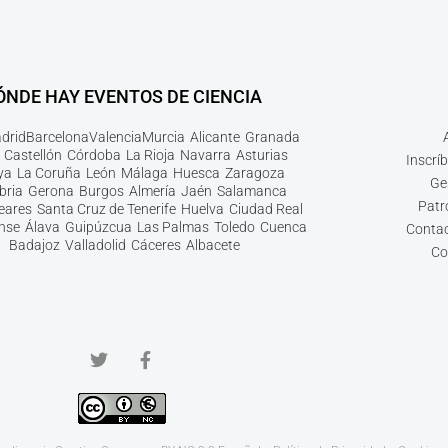
ÓNDE HAY EVENTOS DE CIENCIA
drid
Barcelona
Valencia
Murcia
Alicante
Granada
Castellón
Córdoba
La Rioja
Navarra
Asturias
Inscrí
ya
La Coruña
León
Málaga
Huesca
Zaragoza
Ge
bria
Gerona
Burgos
Almería
Jaén
Salamanca
Patr
leares
Santa Cruz de Tenerife
Huelva
Ciudad Real
nse
Álava
Guipúzcua
Las Palmas
Toledo
Cuenca
Contac
Badajoz
Valladolid
Cáceres
Albacete
Co