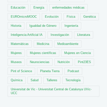
Educación
Energía
enfermedades médicas
EUROmicroMOOC
Evolución
Física
Genética
Historia
Igualdad de Género
Ingeniería
Inteligencia Artificial IA
Investigación
Literatura
Matemáticas
Medicina
Medioambiente
Mujeres
Mujeres científicas
Mujeres en Ciencia
Museos
Neurociencias
Nutrición
Pint23ES
Pint of Science
Planeta Tierra
Podcast
Química
Salud
Talleres
Tecnología
Universitat de Vic - Universitat Central de Catalunya UVic-
UCC