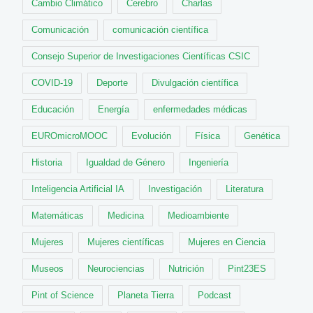
Cambio Climático
Cerebro
Charlas
Comunicación
comunicación científica
Consejo Superior de Investigaciones Científicas CSIC
COVID-19
Deporte
Divulgación científica
Educación
Energía
enfermedades médicas
EUROmicroMOOC
Evolución
Física
Genética
Historia
Igualdad de Género
Ingeniería
Inteligencia Artificial IA
Investigación
Literatura
Matemáticas
Medicina
Medioambiente
Mujeres
Mujeres científicas
Mujeres en Ciencia
Museos
Neurociencias
Nutrición
Pint23ES
Pint of Science
Planeta Tierra
Podcast