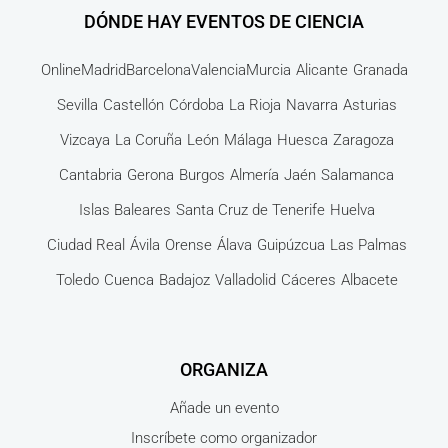
DÓNDE HAY EVENTOS DE CIENCIA
Online
Madrid
Barcelona
Valencia
Murcia
Alicante
Granada
Sevilla
Castellón
Córdoba
La Rioja
Navarra
Asturias
Vizcaya
La Coruña
León
Málaga
Huesca
Zaragoza
Cantabria
Gerona
Burgos
Almería
Jaén
Salamanca
Islas Baleares
Santa Cruz de Tenerife
Huelva
Ciudad Real
Ávila
Orense
Álava
Guipúzcua
Las Palmas
Toledo
Cuenca
Badajoz
Valladolid
Cáceres
Albacete
ORGANIZA
Añade un evento
Inscríbete como organizador