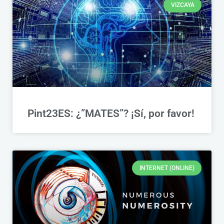
VIZCAYA
Pint23ES: ¿”MATES”? ¡Sí, por favor!
INTERNET (ONLINE)