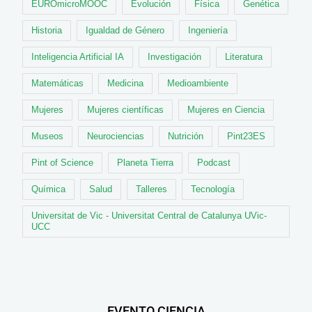
EUROmicroMOOC
Evolución
Física
Genética
Historia
Igualdad de Género
Ingeniería
Inteligencia Artificial IA
Investigación
Literatura
Matemáticas
Medicina
Medioambiente
Mujeres
Mujeres científicas
Mujeres en Ciencia
Museos
Neurociencias
Nutrición
Pint23ES
Pint of Science
Planeta Tierra
Podcast
Química
Salud
Talleres
Tecnología
Universitat de Vic - Universitat Central de Catalunya UVic-
UCC
EVENTO CIENCIA