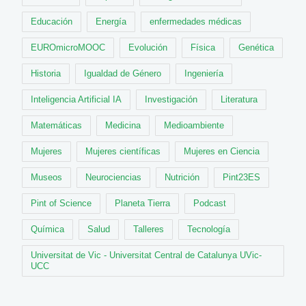
Educación
Energía
enfermedades médicas
EUROmicroMOOC
Evolución
Física
Genética
Historia
Igualdad de Género
Ingeniería
Inteligencia Artificial IA
Investigación
Literatura
Matemáticas
Medicina
Medioambiente
Mujeres
Mujeres científicas
Mujeres en Ciencia
Museos
Neurociencias
Nutrición
Pint23ES
Pint of Science
Planeta Tierra
Podcast
Química
Salud
Talleres
Tecnología
Universitat de Vic - Universitat Central de Catalunya UVic-
UCC