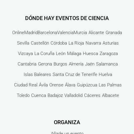
DÓNDE HAY EVENTOS DE CIENCIA
Online
Madrid
Barcelona
Valencia
Murcia
Alicante
Granada
Sevilla
Castellón
Córdoba
La Rioja
Navarra
Asturias
Vizcaya
La Coruña
León
Málaga
Huesca
Zaragoza
Cantabria
Gerona
Burgos
Almería
Jaén
Salamanca
Islas Baleares
Santa Cruz de Tenerife
Huelva
Ciudad Real
Ávila
Orense
Álava
Guipúzcua
Las Palmas
Toledo
Cuenca
Badajoz
Valladolid
Cáceres
Albacete
ORGANIZA
Añade un evento