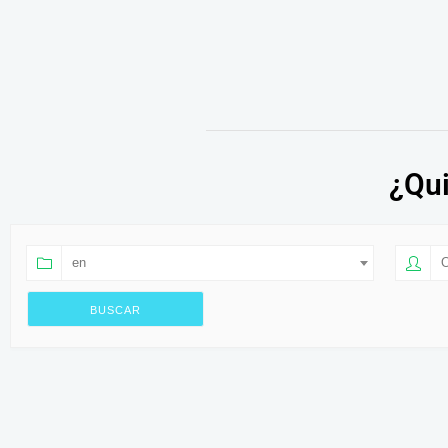
¿Qui
en
O