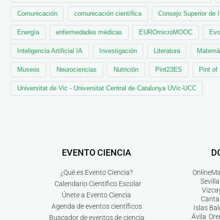
Comunicación
comunicación científica
Consejo Superior de 
Energía
enfermedades médicas
EUROmicroMOOC
Evo
Inteligencia Artificial IA
Investigación
Literatura
Matemá
Museos
Neurociencias
Nutrición
Pint23ES
Pint of
Universitat de Vic - Universitat Central de Catalunya UVic-UCC
EVENTO CIENCIA
D
¿Qué es Evento Ciencia?
Online
Ma
Sevilla
Calendario Científico Escolar
Vizca
Únete a Evento Ciencia
Canta
Agenda de eventos científicos
Islas Ba
Ávila
Ore
Buscador de eventos de ciencia