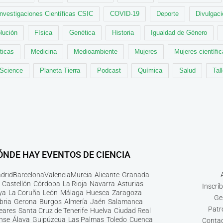
Investigaciones Científicas CSIC
COVID-19
Deporte
Divulgaci
lución
Física
Genética
Historia
Igualdad de Género
ticas
Medicina
Medioambiente
Mujeres
Mujeres científi
 Science
Planeta Tierra
Podcast
Química
Salud
Tal
ÓNDE HAY EVENTOS DE CIENCIA
drid
Barcelona
Valencia
Murcia
Alicante
Granada
Castellón
Córdoba
La Rioja
Navarra
Asturias
Inscrí
ya
La Coruña
León
Málaga
Huesca
Zaragoza
Ge
bria
Gerona
Burgos
Almería
Jaén
Salamanca
Patr
leares
Santa Cruz de Tenerife
Huelva
Ciudad Real
nse
Álava
Guipúzcua
Las Palmas
Toledo
Cuenca
Contac