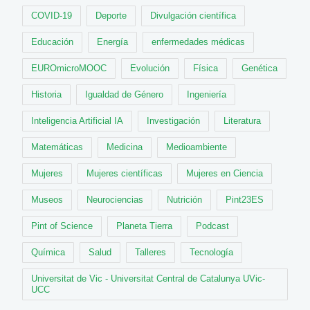
COVID-19
Deporte
Divulgación científica
Educación
Energía
enfermedades médicas
EUROmicroMOOC
Evolución
Física
Genética
Historia
Igualdad de Género
Ingeniería
Inteligencia Artificial IA
Investigación
Literatura
Matemáticas
Medicina
Medioambiente
Mujeres
Mujeres científicas
Mujeres en Ciencia
Museos
Neurociencias
Nutrición
Pint23ES
Pint of Science
Planeta Tierra
Podcast
Química
Salud
Talleres
Tecnología
Universitat de Vic - Universitat Central de Catalunya UVic-
UCC