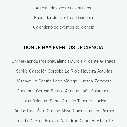
Agenda de eventos científicos
Buscador de eventos de ciencia
Calendario de eventos de ciencia
DÓNDE HAY EVENTOS DE CIENCIA
Online
Madrid
Barcelona
Valencia
Murcia
Alicante
Granada
Sevilla
Castellón
Córdoba
La Rioja
Navarra
Asturias
Vizcaya
La Coruña
León
Málaga
Huesca
Zaragoza
Cantabria
Gerona
Burgos
Almería
Jaén
Salamanca
Islas Baleares
Santa Cruz de Tenerife
Huelva
Ciudad Real
Ávila
Orense
Álava
Guipúzcua
Las Palmas
Toledo
Cuenca
Badajoz
Valladolid
Cáceres
Albacete