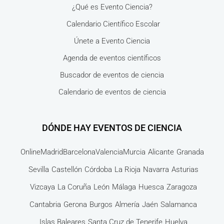
¿Qué es Evento Ciencia?
Calendario Científico Escolar
Únete a Evento Ciencia
Agenda de eventos científicos
Buscador de eventos de ciencia
Calendario de eventos de ciencia
DÓNDE HAY EVENTOS DE CIENCIA
Online
Madrid
Barcelona
Valencia
Murcia
Alicante
Granada
Sevilla
Castellón
Córdoba
La Rioja
Navarra
Asturias
Vizcaya
La Coruña
León
Málaga
Huesca
Zaragoza
Cantabria
Gerona
Burgos
Almería
Jaén
Salamanca
Islas Baleares
Santa Cruz de Tenerife
Huelva