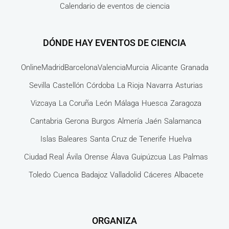
Calendario de eventos de ciencia
DÓNDE HAY EVENTOS DE CIENCIA
Online
Madrid
Barcelona
Valencia
Murcia
Alicante
Granada
Sevilla
Castellón
Córdoba
La Rioja
Navarra
Asturias
Vizcaya
La Coruña
León
Málaga
Huesca
Zaragoza
Cantabria
Gerona
Burgos
Almería
Jaén
Salamanca
Islas Baleares
Santa Cruz de Tenerife
Huelva
Ciudad Real
Ávila
Orense
Álava
Guipúzcua
Las Palmas
Toledo
Cuenca
Badajoz
Valladolid
Cáceres
Albacete
ORGANIZA