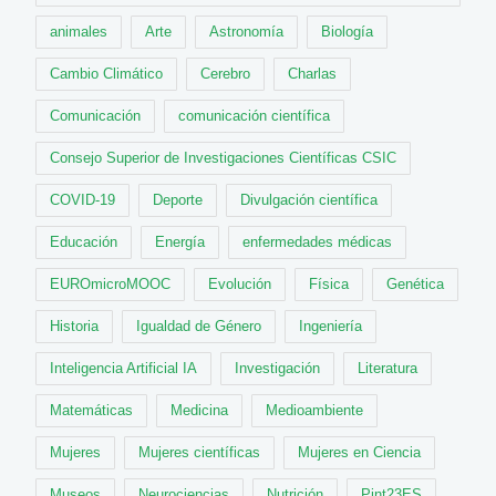
animales
Arte
Astronomía
Biología
Cambio Climático
Cerebro
Charlas
Comunicación
comunicación científica
Consejo Superior de Investigaciones Científicas CSIC
COVID-19
Deporte
Divulgación científica
Educación
Energía
enfermedades médicas
EUROmicroMOOC
Evolución
Física
Genética
Historia
Igualdad de Género
Ingeniería
Inteligencia Artificial IA
Investigación
Literatura
Matemáticas
Medicina
Medioambiente
Mujeres
Mujeres científicas
Mujeres en Ciencia
Museos
Neurociencias
Nutrición
Pint23ES