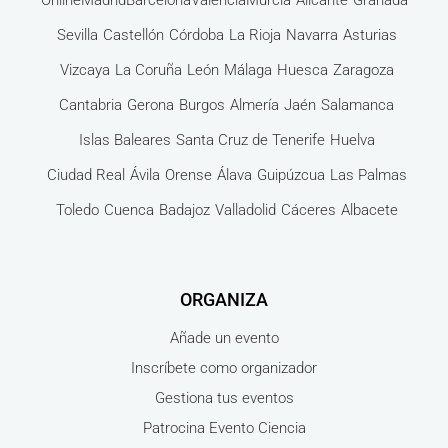
Online
Madrid
Barcelona
Valencia
Murcia
Alicante
Granada
Sevilla
Castellón
Córdoba
La Rioja
Navarra
Asturias
Vizcaya
La Coruña
León
Málaga
Huesca
Zaragoza
Cantabria
Gerona
Burgos
Almería
Jaén
Salamanca
Islas Baleares
Santa Cruz de Tenerife
Huelva
Ciudad Real
Ávila
Orense
Álava
Guipúzcua
Las Palmas
Toledo
Cuenca
Badajoz
Valladolid
Cáceres
Albacete
ORGANIZA
Añade un evento
Inscríbete como organizador
Gestiona tus eventos
Patrocina Evento Ciencia