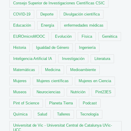
Consejo Superior de Investigaciones Científicas CSIC
COVID-19
Deporte
Divulgación científica
Educación
Energía
enfermedades médicas
EUROmicroMOOC
Evolución
Física
Genética
Historia
Igualdad de Género
Ingeniería
Inteligencia Artificial IA
Investigación
Literatura
Matemáticas
Medicina
Medioambiente
Mujeres
Mujeres científicas
Mujeres en Ciencia
Museos
Neurociencias
Nutrición
Pint23ES
Pint of Science
Planeta Tierra
Podcast
Química
Salud
Talleres
Tecnología
Universitat de Vic - Universitat Central de Catalunya UVic-
UCC