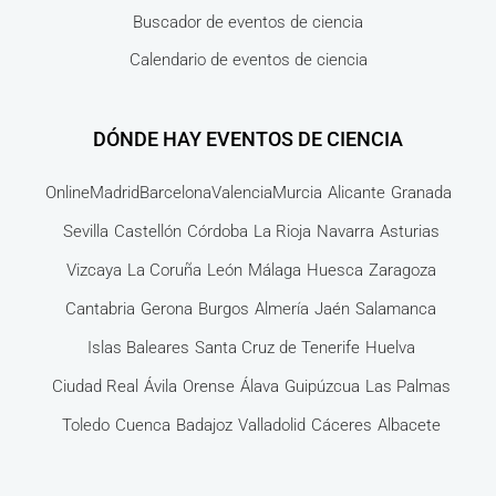
Buscador de eventos de ciencia
Calendario de eventos de ciencia
DÓNDE HAY EVENTOS DE CIENCIA
Online
Madrid
Barcelona
Valencia
Murcia
Alicante
Granada
Sevilla
Castellón
Córdoba
La Rioja
Navarra
Asturias
Vizcaya
La Coruña
León
Málaga
Huesca
Zaragoza
Cantabria
Gerona
Burgos
Almería
Jaén
Salamanca
Islas Baleares
Santa Cruz de Tenerife
Huelva
Ciudad Real
Ávila
Orense
Álava
Guipúzcua
Las Palmas
Toledo
Cuenca
Badajoz
Valladolid
Cáceres
Albacete