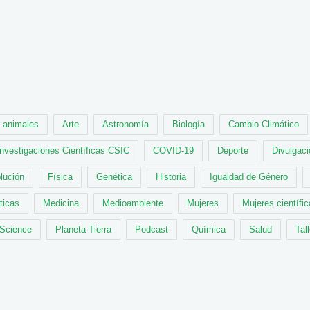
animales
Arte
Astronomía
Biología
Cambio Climático
Investigaciones Científicas CSIC
COVID-19
Deporte
Divulgaci
lución
Física
Genética
Historia
Igualdad de Género
ticas
Medicina
Medioambiente
Mujeres
Mujeres científi
 Science
Planeta Tierra
Podcast
Química
Salud
Tal