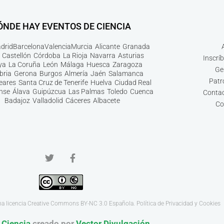
ÓNDE HAY EVENTOS DE CIENCIA
drid
Barcelona
Valencia
Murcia
Alicante
Granada
Castellón
Córdoba
La Rioja
Navarra
Asturias
Inscrí
ya
La Coruña
León
Málaga
Huesca
Zaragoza
Ge
bria
Gerona
Burgos
Almería
Jaén
Salamanca
Patr
leares
Santa Cruz de Tenerife
Huelva
Ciudad Real
nse
Álava
Guipúzcua
Las Palmas
Toledo
Cuenca
Contac
Badajoz
Valladolid
Cáceres
Albacete
Co
na licencia
Creative Commons BY-NC 3.0
Española.
Política de Privacidad y Cookies
 Ciencia
creado por
Vector Divulgación