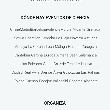
Calendario de eventos de ciencia
DÓNDE HAY EVENTOS DE CIENCIA
Online
Madrid
Barcelona
Valencia
Murcia
Alicante
Granada
Sevilla
Castellón
Córdoba
La Rioja
Navarra
Asturias
Vizcaya
La Coruña
León
Málaga
Huesca
Zaragoza
Cantabria
Gerona
Burgos
Almería
Jaén
Salamanca
Islas Baleares
Santa Cruz de Tenerife
Huelva
Ciudad Real
Ávila
Orense
Álava
Guipúzcua
Las Palmas
Toledo
Cuenca
Badajoz
Valladolid
Cáceres
Albacete
ORGANIZA