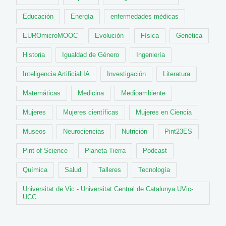
Educación
Energía
enfermedades médicas
EUROmicroMOOC
Evolución
Física
Genética
Historia
Igualdad de Género
Ingeniería
Inteligencia Artificial IA
Investigación
Literatura
Matemáticas
Medicina
Medioambiente
Mujeres
Mujeres científicas
Mujeres en Ciencia
Museos
Neurociencias
Nutrición
Pint23ES
Pint of Science
Planeta Tierra
Podcast
Química
Salud
Talleres
Tecnología
Universitat de Vic - Universitat Central de Catalunya UVic-
UCC