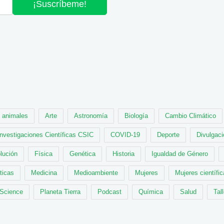
¡Suscríbeme!
animales
Arte
Astronomía
Biología
Cambio Climático
Investigaciones Científicas CSIC
COVID-19
Deporte
Divulgaci
lución
Física
Genética
Historia
Igualdad de Género
ticas
Medicina
Medioambiente
Mujeres
Mujeres científi
 Science
Planeta Tierra
Podcast
Química
Salud
Tal