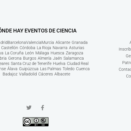
ÓNDE HAY EVENTOS DE CIENCIA
drid
Barcelona
Valencia
Murcia
Alicante
Granada
Castellón
Córdoba
La Rioja
Navarra
Asturias
Inscrí
ya
La Coruña
León
Málaga
Huesca
Zaragoza
Ge
bria
Gerona
Burgos
Almería
Jaén
Salamanca
Patr
leares
Santa Cruz de Tenerife
Huelva
Ciudad Real
nse
Álava
Guipúzcua
Las Palmas
Toledo
Cuenca
Contac
Badajoz
Valladolid
Cáceres
Albacete
Co