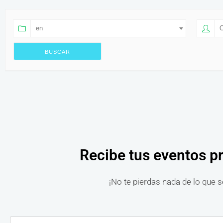
en
O
Recibe tus eventos p
¡No te pierdas nada de lo que s