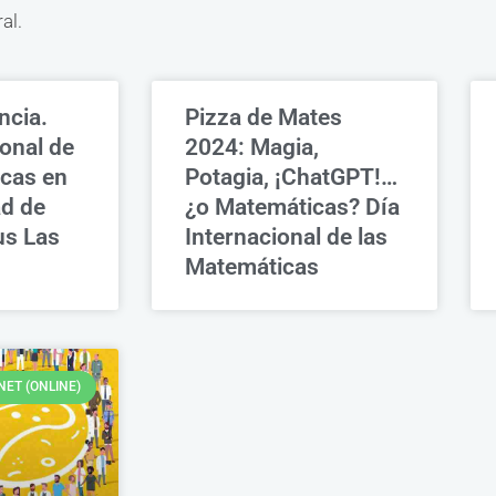
al.
ncia.
Pizza de Mates
ional de
2024: Magia,
icas en
Potagia, ¡ChatGPT!…
ad de
¿o Matemáticas? Día
s Las
Internacional de las
Matemáticas
NET (ONLINE)