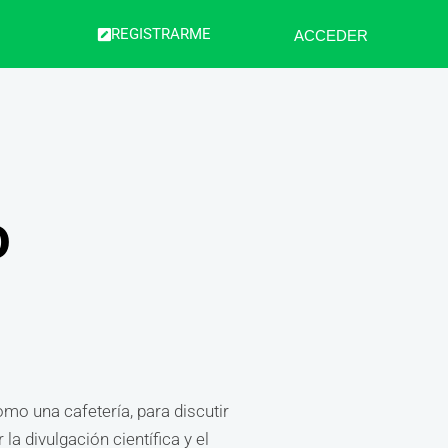
REGISTRARME
ACCEDER
o
omo una cafetería, para discutir
la divulgación científica y el