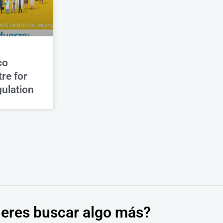
co
re for
ulation
eres buscar algo más?