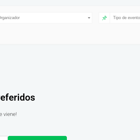
rganizador
Tipo de evento
referidos
e viene!