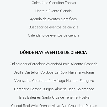
Calendario Científico Escolar
Únete a Evento Ciencia
Agenda de eventos científicos
Buscador de eventos de ciencia
Calendario de eventos de ciencia
DÓNDE HAY EVENTOS DE CIENCIA
Online
Madrid
Barcelona
Valencia
Murcia
Alicante
Granada
Sevilla
Castellón
Córdoba
La Rioja
Navarra
Asturias
Vizcaya
La Coruña
León
Málaga
Huesca
Zaragoza
Cantabria
Gerona
Burgos
Almería
Jaén
Salamanca
Islas Baleares
Santa Cruz de Tenerife
Huelva
Ciudad Real
Ávila
Orense
Álava
Guipúzcua
Las Palmas