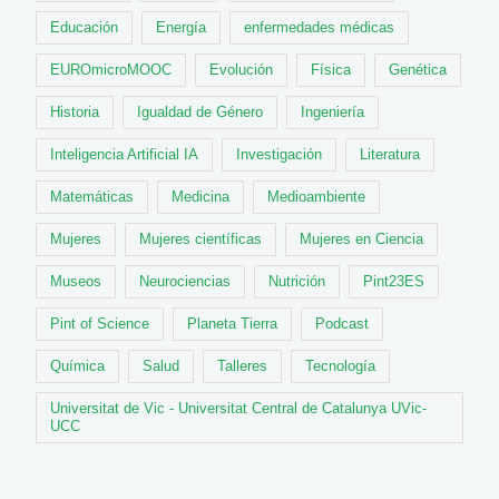
Educación
Energía
enfermedades médicas
EUROmicroMOOC
Evolución
Física
Genética
Historia
Igualdad de Género
Ingeniería
Inteligencia Artificial IA
Investigación
Literatura
Matemáticas
Medicina
Medioambiente
Mujeres
Mujeres científicas
Mujeres en Ciencia
Museos
Neurociencias
Nutrición
Pint23ES
Pint of Science
Planeta Tierra
Podcast
Química
Salud
Talleres
Tecnología
Universitat de Vic - Universitat Central de Catalunya UVic-
UCC