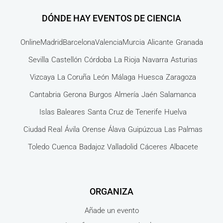
DÓNDE HAY EVENTOS DE CIENCIA
Online
Madrid
Barcelona
Valencia
Murcia
Alicante
Granada
Sevilla
Castellón
Córdoba
La Rioja
Navarra
Asturias
Vizcaya
La Coruña
León
Málaga
Huesca
Zaragoza
Cantabria
Gerona
Burgos
Almería
Jaén
Salamanca
Islas Baleares
Santa Cruz de Tenerife
Huelva
Ciudad Real
Ávila
Orense
Álava
Guipúzcua
Las Palmas
Toledo
Cuenca
Badajoz
Valladolid
Cáceres
Albacete
ORGANIZA
Añade un evento