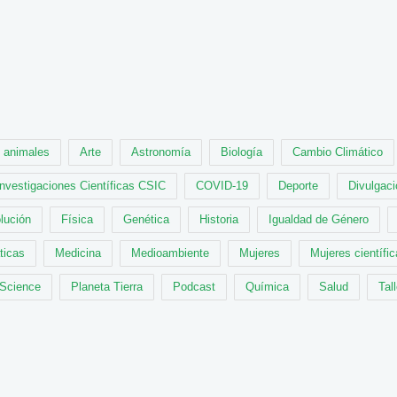
animales
Arte
Astronomía
Biología
Cambio Climático
Investigaciones Científicas CSIC
COVID-19
Deporte
Divulgaci
lución
Física
Genética
Historia
Igualdad de Género
ticas
Medicina
Medioambiente
Mujeres
Mujeres científi
 Science
Planeta Tierra
Podcast
Química
Salud
Tal