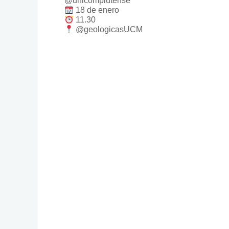
@unicomplutense
18 de enero
11.30
@geologicasUCM