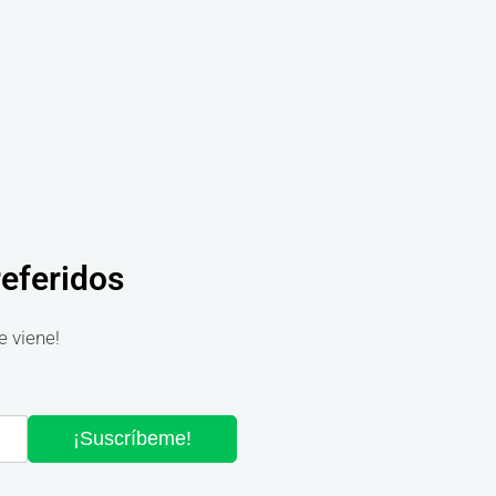
referidos
e viene!
¡Suscríbeme!