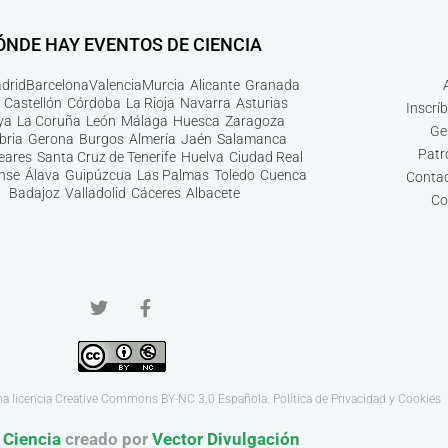
ÓNDE HAY EVENTOS DE CIENCIA
drid
Barcelona
Valencia
Murcia
Alicante
Granada
Castellón
Córdoba
La Rioja
Navarra
Asturias
Inscrí
ya
La Coruña
León
Málaga
Huesca
Zaragoza
Ge
bria
Gerona
Burgos
Almería
Jaén
Salamanca
Patr
leares
Santa Cruz de Tenerife
Huelva
Ciudad Real
nse
Álava
Guipúzcua
Las Palmas
Toledo
Cuenca
Contac
Badajoz
Valladolid
Cáceres
Albacete
Co
na licencia
Creative Commons BY-NC 3.0
Española.
Política de Privacidad y Cookies
 Ciencia
creado por
Vector Divulgación