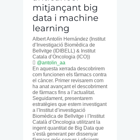
mitjançant big
data i machine
learning
Albert Antolín Hernández
(Institut
d’Investigació Biomèdica de
Bellvitge (IDIBELL) & Institut
Catala d’Oncologia (ICO))
@antolin_aa
En aquesta xerrada descobrirem
com funcionen els fàrmacs contra
el càncer. Primer revisarem com
ha anat avançant el descobriment
de fàrmacs fins a l’actualitat.
Seguidament, presentarem
estratègies que estem investigant
a l’Institut d’investigació
Biomèdica de Bellvitge i l’Institut
Català d’Oncologia utilitzant la
ingent quantitat de Big Data que
s’està generant per dissenyar
fàrmacs més segurs i eficients