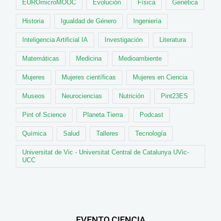
EUROmicroMOOC
Evolución
Física
Genética
Historia
Igualdad de Género
Ingeniería
Inteligencia Artificial IA
Investigación
Literatura
Matemáticas
Medicina
Medioambiente
Mujeres
Mujeres científicas
Mujeres en Ciencia
Museos
Neurociencias
Nutrición
Pint23ES
Pint of Science
Planeta Tierra
Podcast
Química
Salud
Talleres
Tecnología
Universitat de Vic - Universitat Central de Catalunya UVic-
UCC
EVENTO CIENCIA