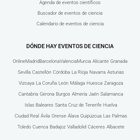
Agenda de eventos científicos
Buscador de eventos de ciencia
Calendario de eventos de ciencia
DÓNDE HAY EVENTOS DE CIENCIA
Online
Madrid
Barcelona
Valencia
Murcia
Alicante
Granada
Sevilla
Castellón
Córdoba
La Rioja
Navarra
Asturias
Vizcaya
La Coruña
León
Málaga
Huesca
Zaragoza
Cantabria
Gerona
Burgos
Almería
Jaén
Salamanca
Islas Baleares
Santa Cruz de Tenerife
Huelva
Ciudad Real
Ávila
Orense
Álava
Guipúzcua
Las Palmas
Toledo
Cuenca
Badajoz
Valladolid
Cáceres
Albacete