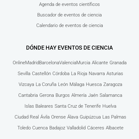
Agenda de eventos científicos
Buscador de eventos de ciencia
Calendario de eventos de ciencia
DÓNDE HAY EVENTOS DE CIENCIA
Online
Madrid
Barcelona
Valencia
Murcia
Alicante
Granada
Sevilla
Castellón
Córdoba
La Rioja
Navarra
Asturias
Vizcaya
La Coruña
León
Málaga
Huesca
Zaragoza
Cantabria
Gerona
Burgos
Almería
Jaén
Salamanca
Islas Baleares
Santa Cruz de Tenerife
Huelva
Ciudad Real
Ávila
Orense
Álava
Guipúzcua
Las Palmas
Toledo
Cuenca
Badajoz
Valladolid
Cáceres
Albacete