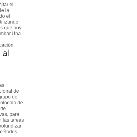
itar el
de la
do el
tilizando
os que hoy
 ámbar.Una
cación.
 al
as
cional de
grupo de
rotocolo de
rte
vas, para
n las tareas
rofundizar
 métodos