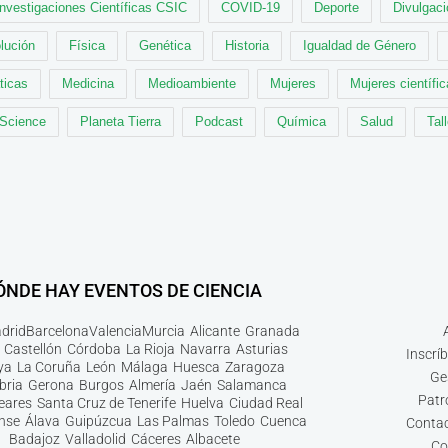
Investigaciones Científicas CSIC
COVID-19
Deporte
Divulgaci
lución
Física
Genética
Historia
Igualdad de Género
ticas
Medicina
Medioambiente
Mujeres
Mujeres científi
 Science
Planeta Tierra
Podcast
Química
Salud
Tal
ÓNDE HAY EVENTOS DE CIENCIA
drid
Barcelona
Valencia
Murcia
Alicante
Granada
Castellón
Córdoba
La Rioja
Navarra
Asturias
Inscrí
ya
La Coruña
León
Málaga
Huesca
Zaragoza
Ge
bria
Gerona
Burgos
Almería
Jaén
Salamanca
Patr
leares
Santa Cruz de Tenerife
Huelva
Ciudad Real
nse
Álava
Guipúzcua
Las Palmas
Toledo
Cuenca
Contac
Badajoz
Valladolid
Cáceres
Albacete
Co