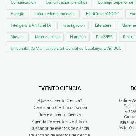
Comunicación
comunicación científica
Consejo Superior de 
Energía
enfermedades médicas
EUROmicroMOOC
Evo
Inteligencia Artificial IA
Investigación
Literatura
Matemá
Museos
Neurociencias
Nutrición
Pint23ES
Pint of
Universitat de Vic - Universitat Central de Catalunya UVic-UCC
EVENTO CIENCIA
D
¿Qué es Evento Ciencia?
Online
Ma
Sevilla
Calendario Científico Escolar
Vizca
Únete a Evento Ciencia
Canta
Agenda de eventos científicos
Islas Ba
Ávila
Ore
Buscador de eventos de ciencia
Calendario de eventos de ciencia