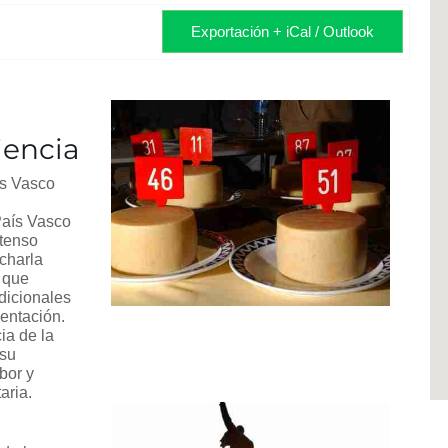
Exportación + iCal / Outlook
iencia
ís Vasco
País Vasco
ntenso
 charla
 que
dicionales
entación.
ia de la
 su
abor y
aria.