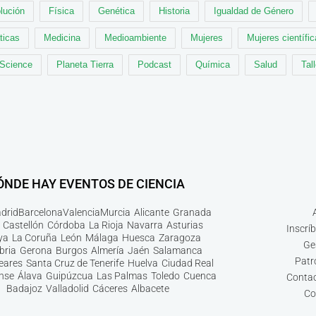
lución
Física
Genética
Historia
Igualdad de Género
ticas
Medicina
Medioambiente
Mujeres
Mujeres científi
 Science
Planeta Tierra
Podcast
Química
Salud
Tal
ÓNDE HAY EVENTOS DE CIENCIA
drid
Barcelona
Valencia
Murcia
Alicante
Granada
Castellón
Córdoba
La Rioja
Navarra
Asturias
Inscrí
ya
La Coruña
León
Málaga
Huesca
Zaragoza
Ge
bria
Gerona
Burgos
Almería
Jaén
Salamanca
Patr
leares
Santa Cruz de Tenerife
Huelva
Ciudad Real
nse
Álava
Guipúzcua
Las Palmas
Toledo
Cuenca
Contac
Badajoz
Valladolid
Cáceres
Albacete
Co