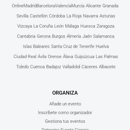
Online
Madrid
Barcelona
Valencia
Murcia
Alicante
Granada
Sevilla
Castellón
Córdoba
La Rioja
Navarra
Asturias
Vizcaya
La Coruña
León
Málaga
Huesca
Zaragoza
Cantabria
Gerona
Burgos
Almería
Jaén
Salamanca
Islas Baleares
Santa Cruz de Tenerife
Huelva
Ciudad Real
Ávila
Orense
Álava
Guipúzcua
Las Palmas
Toledo
Cuenca
Badajoz
Valladolid
Cáceres
Albacete
ORGANIZA
Añade un evento
Inscríbete como organizador
Gestiona tus eventos
Patrocina Evento Ciencia