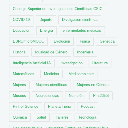
Consejo Superior de Investigaciones Científicas CSIC
COVID-19
Deporte
Divulgación científica
Educación
Energía
enfermedades médicas
EUROmicroMOOC
Evolución
Física
Genética
Historia
Igualdad de Género
Ingeniería
Inteligencia Artificial IA
Investigación
Literatura
Matemáticas
Medicina
Medioambiente
Mujeres
Mujeres científicas
Mujeres en Ciencia
Museos
Neurociencias
Nutrición
Pint23ES
Pint of Science
Planeta Tierra
Podcast
Química
Salud
Talleres
Tecnología