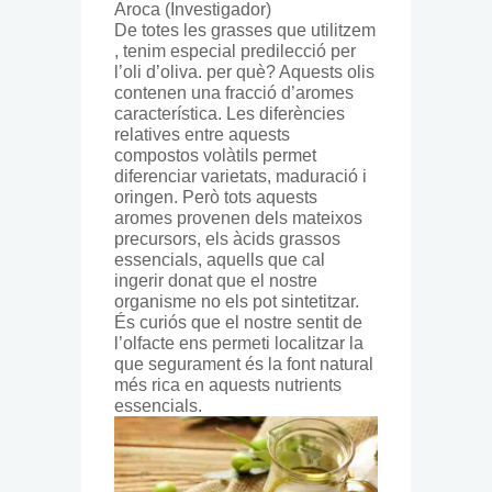
Aroca
(Investigador)
De totes les grasses que utilitzem
, tenim especial predilecció per
l’oli d’oliva. per què? Aquests olis
contenen una fracció d’aromes
característica. Les diferències
relatives entre aquests
compostos volàtils permet
diferenciar varietats, maduració i
oringen. Però tots aquests
aromes provenen dels mateixos
precursors, els àcids grassos
essencials, aquells que cal
ingerir donat que el nostre
organisme no els pot sintetitzar.
És curiós que el nostre sentit de
l’olfacte ens permeti localitzar la
que segurament és la font natural
més rica en aquests nutrients
essencials.