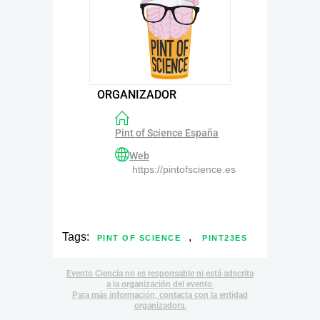
ORGANIZADOR
Pint of Science España
Web
https://pintofscience.es
Tags:
,
PINT OF SCIENCE
PINT23ES
Evento Ciencia no es responsable ni está adscrita
a la organización del evento.
Para más información, contacta con la entidad
organizadora.