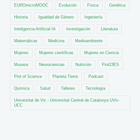
EUROmicroMOOC
Evolución
Física
Genética
Historia
Igualdad de Género
Ingeniería
Inteligencia Artificial IA
Investigación
Literatura
Matemáticas
Medicina
Medioambiente
Mujeres
Mujeres científicas
Mujeres en Ciencia
Museos
Neurociencias
Nutrición
Pint23ES
Pint of Science
Planeta Tierra
Podcast
Química
Salud
Talleres
Tecnología
Universitat de Vic - Universitat Central de Catalunya UVic-
UCC