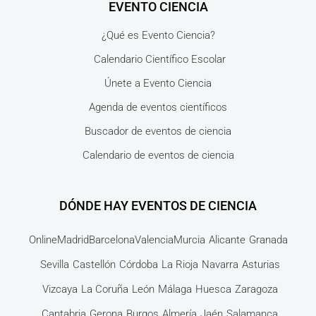
EVENTO CIENCIA
¿Qué es Evento Ciencia?
Calendario Científico Escolar
Únete a Evento Ciencia
Agenda de eventos científicos
Buscador de eventos de ciencia
Calendario de eventos de ciencia
DÓNDE HAY EVENTOS DE CIENCIA
Online
Madrid
Barcelona
Valencia
Murcia
Alicante
Granada
Sevilla
Castellón
Córdoba
La Rioja
Navarra
Asturias
Vizcaya
La Coruña
León
Málaga
Huesca
Zaragoza
Cantabria
Gerona
Burgos
Almería
Jaén
Salamanca