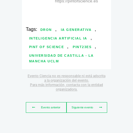
https://pintofscience.es
Tags:
,
,
DRON
IA GENERATIVA
,
INTELIGENCIA ARTIFICIAL IA
,
,
PINT OF SCIENCE
PINT23ES
UNIVERSIDAD DE CASTILLA - LA
MANCHA UCLM
Evento Ciencia no es responsable ni está adscrita
a la organización del evento.
Para más información, contacta con la entidad
organizadora.
Evento anterior
Siguiente evento