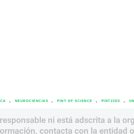
,
,
,
,
ICA
NEUROCIENCIAS
PINT OF SCIENCE
PINT23ES
U
responsable ni está adscrita a la or
ormación, contacta con la entidad 