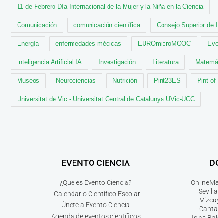
11 de Febrero Día Internacional de la Mujer y la Niña en la Ciencia
Comunicación
comunicación científica
Consejo Superior de 
Energía
enfermedades médicas
EUROmicroMOOC
Evo
Inteligencia Artificial IA
Investigación
Literatura
Matemá
Museos
Neurociencias
Nutrición
Pint23ES
Pint of
Universitat de Vic - Universitat Central de Catalunya UVic-UCC
EVENTO CIENCIA
D
¿Qué es Evento Ciencia?
Online
Ma
Sevilla
Calendario Científico Escolar
Vizca
Únete a Evento Ciencia
Canta
Agenda de eventos científicos
Islas Ba