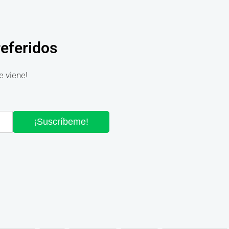
referidos
e viene!
¡Suscríbeme!