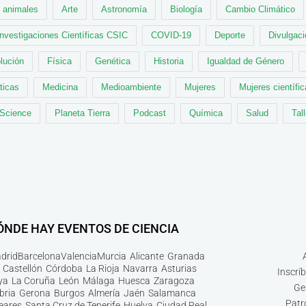
animales
Arte
Astronomía
Biología
Cambio Climático
Investigaciones Científicas CSIC
COVID-19
Deporte
Divulgaci
lución
Física
Genética
Historia
Igualdad de Género
ticas
Medicina
Medioambiente
Mujeres
Mujeres científi
 Science
Planeta Tierra
Podcast
Química
Salud
Tal
ÓNDE HAY EVENTOS DE CIENCIA
drid
Barcelona
Valencia
Murcia
Alicante
Granada
Castellón
Córdoba
La Rioja
Navarra
Asturias
Inscrí
ya
La Coruña
León
Málaga
Huesca
Zaragoza
Ge
bria
Gerona
Burgos
Almería
Jaén
Salamanca
Patr
leares
Santa Cruz de Tenerife
Huelva
Ciudad Real