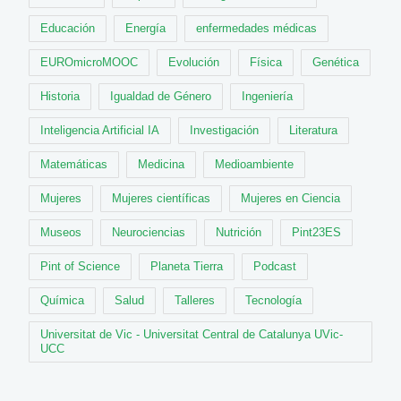
Educación
Energía
enfermedades médicas
EUROmicroMOOC
Evolución
Física
Genética
Historia
Igualdad de Género
Ingeniería
Inteligencia Artificial IA
Investigación
Literatura
Matemáticas
Medicina
Medioambiente
Mujeres
Mujeres científicas
Mujeres en Ciencia
Museos
Neurociencias
Nutrición
Pint23ES
Pint of Science
Planeta Tierra
Podcast
Química
Salud
Talleres
Tecnología
Universitat de Vic - Universitat Central de Catalunya UVic-
UCC