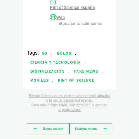
Pint of Science España
Web
https://pintofscience.es
Tags:
,
,
5G
BULOS
,
CIENCIA Y TECNOLOGÍA
,
,
DIGITALIZACIÓN
FAKE NEWS
,
MÓVILES
PINT OF SCIENCE
Evento Ciencia no es responsable ni está adscrita
a la organización del evento.
Para más información, contacta con la entidad
organizadora.
Evento anterior
Siguiente evento